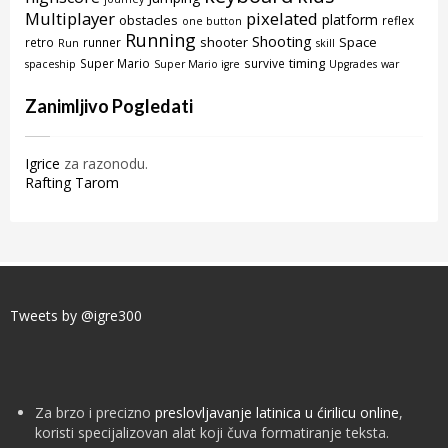
Multiplayer
pixelated
platform
obstacles
reflex
one button
Running
Shooting
shooter
Space
retro
runner
Run
skill
timing
Super Mario
survive
spaceship
Super Mario igre
Upgrades
war
Zanimljivo Pogledati
Igrice
za razonodu.
Rafting Tarom
Tweets by @igre300
Za brzo i precizno
preslovljavanje latinica u ćirilicu online
,
koristi specijalizovan alat koji čuva formatiranje teksta.