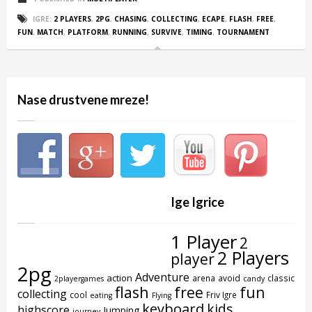
IGRE:
2 PLAYERS
,
2PG
,
CHASING
,
COLLECTING
,
ECAPE
,
FLASH
,
FREE
,
FUN
,
MATCH
,
PLATFORM
,
RUNNING
,
SURVIVE
,
TIMING
,
TOURNAMENT
Nase drustvene mreze!
Ige Igrice
1 Player
2
2 Players
player
2pg
Adventure
action
arena
avoid
classic
2playergames
candy
flash
free
fun
collecting
cool
Friv Igre
eating
Flying
keyboard
kids
highscore
Jumping
journey