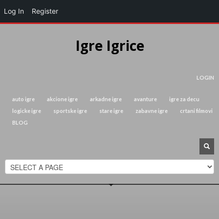
Log In
Register
Igre Igrice
LOGIN
auto igre
akcione igre
arkadne igre
avanture
igre za decu
logicke igre
sportske igre
stare igre
zabavne igre
crtani filmovi
BLOG