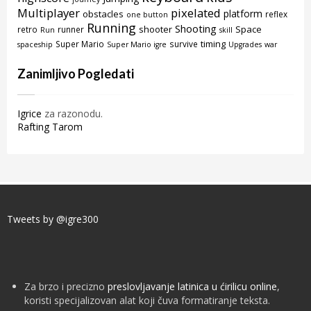
Multiplayer
pixelated
platform
obstacles
reflex
one button
Running
Shooting
shooter
Space
retro
runner
Run
skill
timing
Super Mario
survive
spaceship
Super Mario igre
Upgrades
war
Zanimljivo Pogledati
Igrice
za razonodu.
Rafting Tarom
Tweets by @igre300
Za brzo i precizno
preslovljavanje latinica u ćirilicu online
,
koristi specijalizovan alat koji čuva formatiranje teksta.