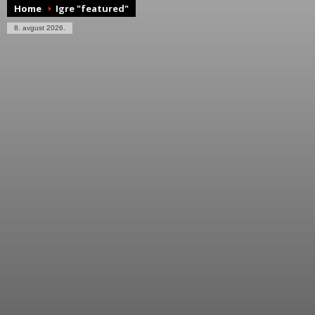
Home
Igre "featured"
8. avgust 2026.