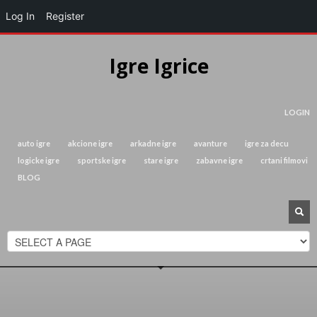
Log In
Register
Igre Igrice
LOGIN
auto igre
akcione igre
arkadne igre
avanture
igre za decu
logicke igre
sportske igre
stare igre
zabavne igre
crtani filmovi
BLOG