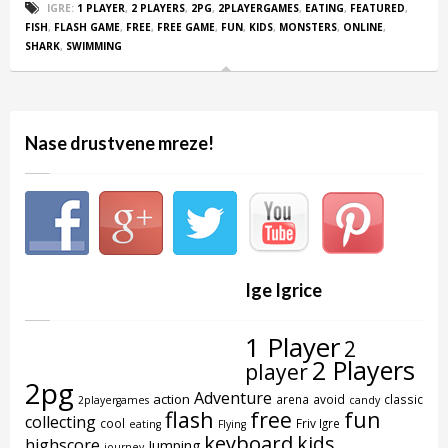
IGRE:
1 PLAYER
,
2 PLAYERS
,
2PG
,
2PLAYERGAMES
,
EATING
,
FEATURED
,
FISH
,
FLASH GAME
,
FREE
,
FREE GAME
,
FUN
,
KIDS
,
MONSTERS
,
ONLINE
,
SHARK
,
SWIMMING
Nase drustvene mreze!
Ige Igrice
1 Player
2
2 Players
player
2pg
Adventure
action
arena
avoid
classic
2playergames
candy
flash
free
fun
collecting
cool
Friv Igre
eating
Flying
keyboard
kids
highscore
Jumping
journey