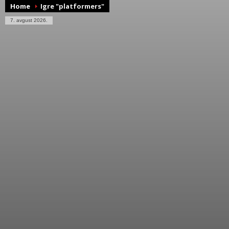
Home
Igre "platformers"
7. avgust 2026.