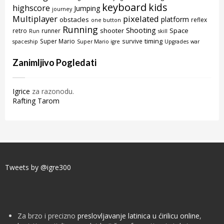
keyboard
kids
highscore
Jumping
journey
Multiplayer
pixelated
platform
obstacles
reflex
one button
Running
Shooting
shooter
Space
retro
runner
Run
skill
timing
Super Mario
survive
spaceship
Super Mario igre
Upgrades
war
Zanimljivo Pogledati
Igrice
za razonodu.
Rafting Tarom
Tweets by @igre300
Za brzo i precizno
preslovljavanje latinica u ćirilicu online
,