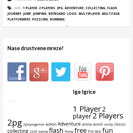
IGRE:
1 PLAYER
,
2 PLAYERS
,
2PG
,
ADVENTURE
,
COLLECTING
,
FLASH
,
JOURNEY
,
JUMP
,
JUMPING
,
KEYBOARD
,
LOGIC
,
MULTIPLAYER
,
MULTITASK
,
PLATFORMERS
,
PUZZLING
,
RUNNING
Nase drustvene mreze!
Ige Igrice
1 Player
2
2 Players
player
2pg
Adventure
action
arena
avoid
classic
2playergames
candy
flash
free
fun
collecting
cool
Friv Igre
eating
Flying