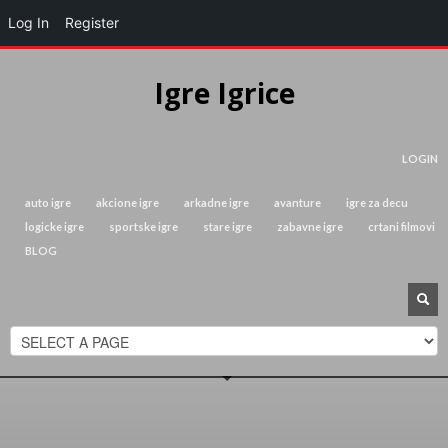
Log In
Register
Igre Igrice
LOGIN
auto igre
akcione igre
arkadne igre
avanture
igre za decu
logicke igre
sportske igre
stare igre
zabavne igre
crtani filmovi
BLOG