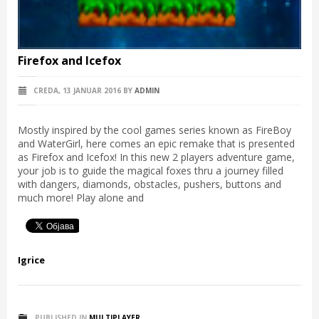
Firefox and Icefox
CREDA, 13 JANUAR 2016
BY
ADMIN
Mostly inspired by the cool games series known as FireBoy
and WaterGirl, here comes an epic remake that is presented
as Firefox and Icefox! In this new 2 players adventure game,
your job is to guide the magical foxes thru a journey filled
with dangers, diamonds, obstacles, pushers, buttons and
much more! Play alone and
Igrice
PUBLISHED IN
MULTIPLAYER