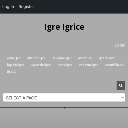
Log In
Register
Igre Igrice
LOGIN
auto igre
akcione igre
arkadne igre
avanture
igre za decu
logicke igre
sportske igre
stare igre
zabavne igre
crtani filmovi
BLOG