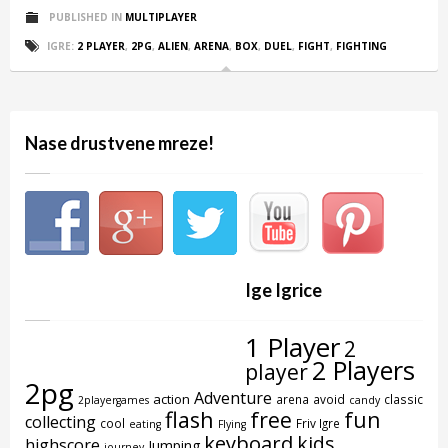
PUBLISHED IN
MULTIPLAYER
IGRE:
2 PLAYER
,
2PG
,
ALIEN
,
ARENA
,
BOX
,
DUEL
,
FIGHT
,
FIGHTING
Nase drustvene mreze!
Ige Igrice
1 Player
2
2 Players
player
2pg
Adventure
action
arena
avoid
classic
2playergames
candy
flash
free
fun
collecting
cool
Friv Igre
eating
Flying
keyboard
kids
highscore
Jumping
journey