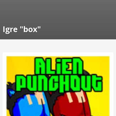
Igre "box"