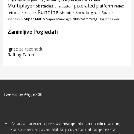
Multiplayer
pixelated
platform
obstacles
reflex
one button
Running
Shooting
shooter
Space
retro
runner
Run
skill
timing
Super Mario
survive
spaceship
Super Mario igre
Upgrades
war
Zanimljivo Pogledati
Igrice
za razonodu.
Rafting Tarom
Tweets by @igre300
Za brzo i precizno
preslovljavanje latinica u ćirilicu online
,
koristi specijalizovan alat koji čuva formatiranje teksta.